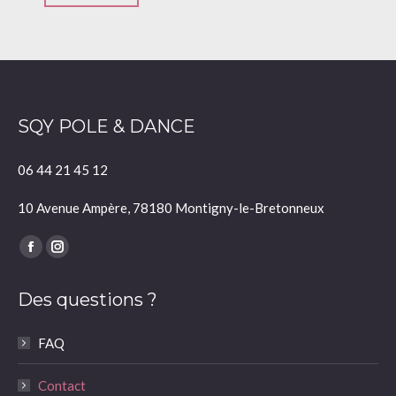
SQY POLE & DANCE
06 44 21 45 12
10 Avenue Ampère, 78180 Montigny-le-Bretonneux
Trouvez nous sur :
La
La
page
page
Des questions ?
Facebook
Instagram
s'ouvre
s'ouvre
FAQ
dans
dans
une
une
Contact
nouvelle
nouvelle